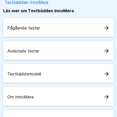
Testbädden InnoMera
Läs mer om Testbädden InnoMera
arrow_forward
Pågående tester
arrow_forward
Avslutade tester
arrow_forward
Testbäddsmodell
arrow_forward
Om InnoMera