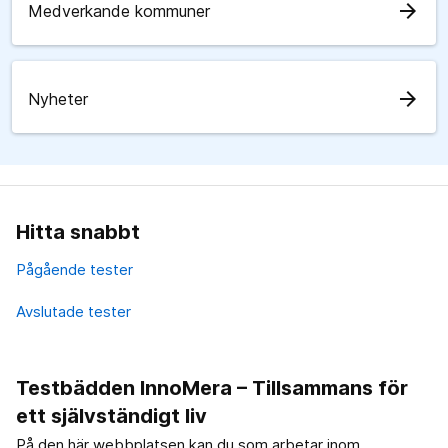
arrow_forward
Medverkande kommuner
arrow_forward
Nyheter
Hitta snabbt
Pågående tester
Avslutade tester
Testbädden InnoMera – Tillsammans för
ett självständigt liv
På den här webbplatsen kan du som arbetar inom