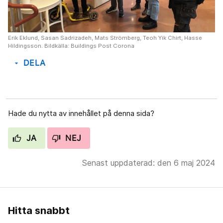
Erik Eklund, Sasan Sadrizadeh, Mats Strömberg, Teoh Yik Chirt, Hasse
Hildingsson. Bildkälla: Buildings Post Corona
DELA
arrow_drop_down
Hade du nytta av innehållet på denna sida?
JA
NEJ
Senast uppdaterad: den 6 maj 2024
Hitta snabbt