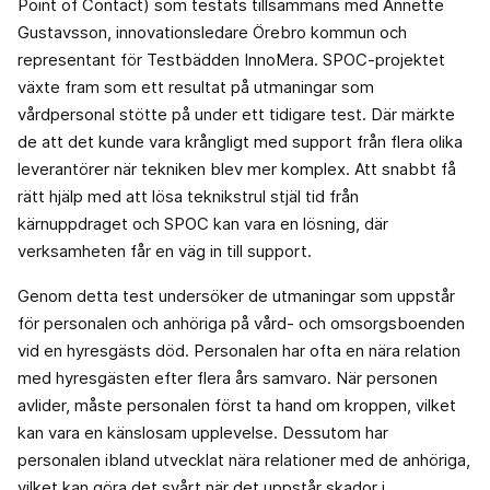
Point of Contact) som testats tillsammans med Annette
Gustavsson, innovationsledare Örebro kommun och
representant för Testbädden InnoMera. SPOC-projektet
växte fram som ett resultat på utmaningar som
vårdpersonal stötte på under ett tidigare test. Där märkte
de att det kunde vara krångligt med support från flera olika
leverantörer när tekniken blev mer komplex. Att snabbt få
rätt hjälp med att lösa teknikstrul stjäl tid från
kärnuppdraget och SPOC kan vara en lösning, där
verksamheten får en väg in till support.
Genom detta test undersöker de utmaningar som uppstår
för personalen och anhöriga på vård- och omsorgsboenden
vid en hyresgästs död. Personalen har ofta en nära relation
med hyresgästen efter flera års samvaro. När personen
avlider, måste personalen först ta hand om kroppen, vilket
kan vara en känslosam upplevelse. Dessutom har
personalen ibland utvecklat nära relationer med de anhöriga,
vilket kan göra det svårt när det uppstår skador i