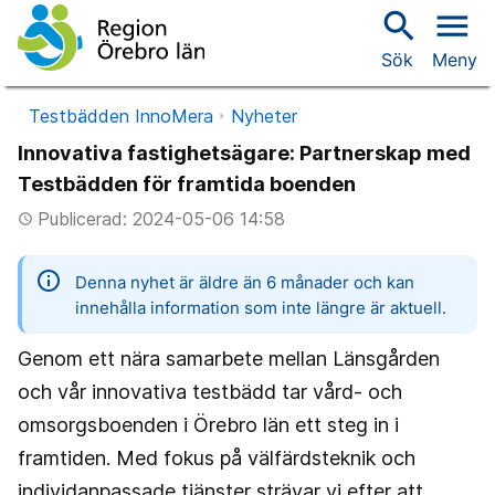
search
menu
Sök
Meny
Testbädden InnoMera
Nyheter
Innovativa fastighetsägare: Partnerskap med
Testbädden för framtida boenden
Publicerad: 2024-05-06 14:58
access_time
information
Denna nyhet är äldre än 6 månader och kan
innehålla information som inte längre är aktuell.
Genom ett nära samarbete mellan Länsgården
och vår innovativa testbädd tar vård- och
omsorgsboenden i Örebro län ett steg in i
framtiden. Med fokus på välfärdsteknik och
individanpassade tjänster strävar vi efter att