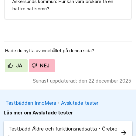
Askersunds kommun: Hur kan våra brukare få en
bättre nattsömn?
Hade du nytta av innehållet på denna sida?
JA
NEJ
Senast uppdaterad: den 22 december 2025
Testbädden InnoMera
Avslutade tester
Läs mer om Avslutade tester
Testbädd Äldre och funktionsnedsatta - Örebro
arrow_forward