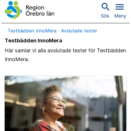
search
menu
Sök
Meny
Testbädden InnoMera
Avslutade tester
Testbädden InnoMera
Här samlar vi alla avslutade tester för Testbädden
InnoMera.