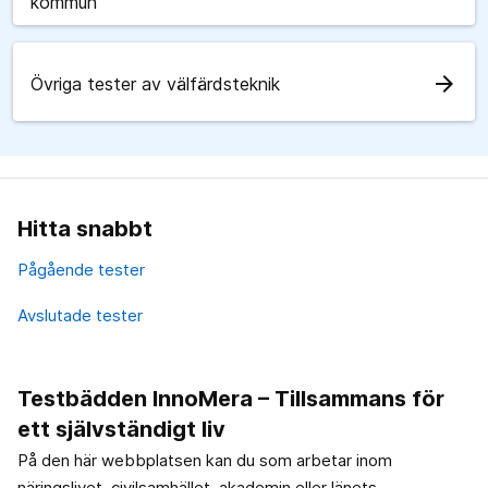
kommun
arrow_forward
Övriga tester av välfärdsteknik
Hitta snabbt
Pågående tester
Avslutade tester
Testbädden InnoMera – Tillsammans för
ett självständigt liv
På den här webbplatsen kan du som arbetar inom
näringslivet, civilsamhället, akademin eller länets